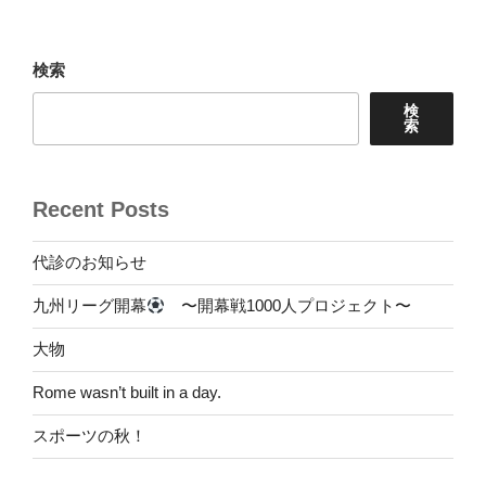
稿
シ
ョ
検索
ン
検
索
Recent Posts
代診のお知らせ
九州リーグ開幕
〜開幕戦1000人プロジェクト〜
大物
Rome wasn’t built in a day.
スポーツの秋！