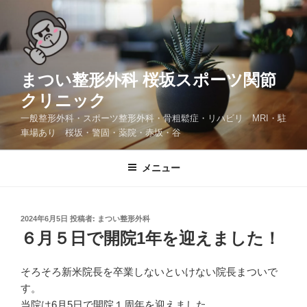
コ
ン
テ
ン
ツ
まつい整形外科 桜坂スポーツ関節
へ
クリニック
ス
一般整形外科・スポーツ整形外科・骨粗鬆症・リハビリ MRI・駐
キ
車場あり 桜坂・警固・薬院・赤坂・谷
ッ
プ
メニュー
投
2024年6月5日
投稿者:
まつい整形外科
稿
６月５日で開院1年を迎えました！
日:
そろそろ新米院長を卒業しないといけない院長まついで
す。
当院は6月5日で開院１周年を迎えました。