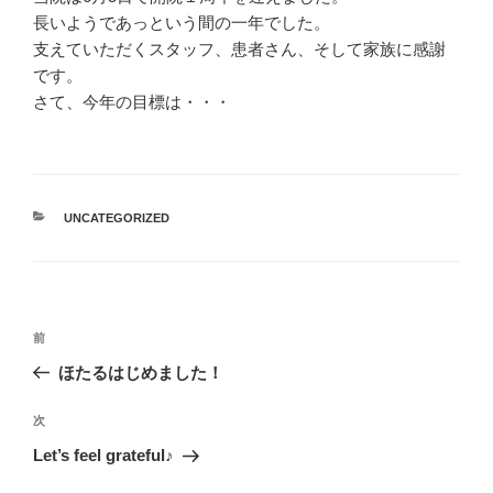
長いようであっという間の一年でした。
支えていただくスタッフ、患者さん、そして家族に感謝
です。
さて、今年の目標は・・・
カ
UNCATEGORIZED
テ
ゴ
リ
ー
投
前
前
稿
の
ほたるはじめました！
ナ
投
ビ
稿
次
次
ゲ
の
Let’s feel grateful♪
投
ー