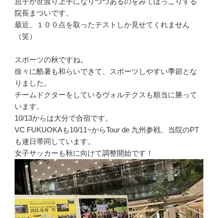
息子が世渡り上手になりつつあるのをみてほっこりする
院長まついです。
最近、１００点を取ったテストしか見せてくれません
（笑）
スポーツの秋ですね。
徐々に酷暑も和らいできて、スポーツしやすい季節とな
りました。
チームドクターをしているヴォルテクスも順当に勝って
います。
10/13からは大分で合宿です。
VC FUKUOKAも10/11~からTour de 九州参戦、当院のPT
も連日帯同しています。
女子サッカーも秋に向けて調整開始です！