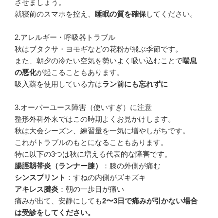
させましょう。
就寝前のスマホを控え、
睡眠の質を確保
してください。
2.アレルギー・呼吸器トラブル
秋はブタクサ・ヨモギなどの花粉が飛ぶ季節です。
また、朝夕の冷たい空気を勢いよく吸い込むことで
喘息
の悪化
が起こることもあります。
吸入薬を使用している方は
ラン前にも忘れずに
3.オーバーユース障害（使いすぎ）に注意
整形外科外来ではこの時期よくお見かけします。
秋は大会シーズン、練習量を一気に増やしがちです。
これがトラブルのもとになることもあります。
特に以下の3つは秋に増える代表的な障害です。
腸脛靱帯炎（ランナー膝）
：膝の外側が痛む
シンスプリント
：すねの内側がズキズキ
アキレス腱炎
：朝の一歩目が痛い
痛みが出て、安静にしても
2〜3日で痛みが引かない場合
は受診をしてください。