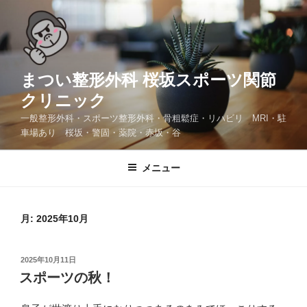
コ
ン
テ
ン
ツ
まつい整形外科 桜坂スポーツ関節
へ
クリニック
ス
一般整形外科・スポーツ整形外科・骨粗鬆症・リハビリ MRI・駐
キ
車場あり 桜坂・警固・薬院・赤坂・谷
ッ
プ
メニュー
月:
2025年10月
投
2025年10月11日
稿
スポーツの秋！
日: