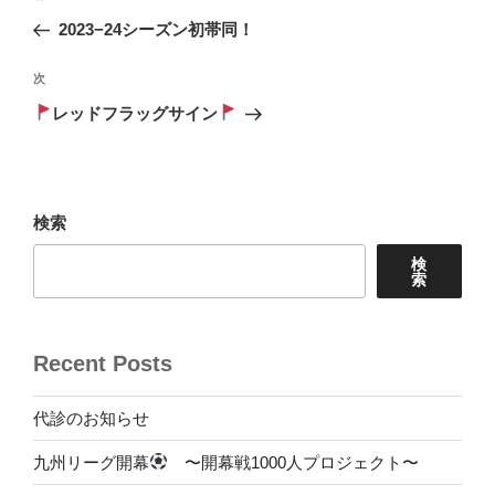
稿
の
2023−24シーズン初帯同！
ナ
投
ビ
稿
次
次
ゲ
の
レッドフラッグサイン
投
ー
稿
シ
ョ
検索
ン
検
索
Recent Posts
代診のお知らせ
九州リーグ開幕
〜開幕戦1000人プロジェクト〜