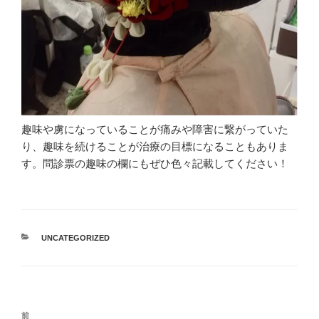
趣味や虜になっていることが痛みや障害に繋がっていた
り、趣味を続けることが治療の目標になることもありま
す。問診票の趣味の欄にもぜひ色々記載してください！
カ
UNCATEGORIZED
テ
ゴ
リ
ー
投
前
前