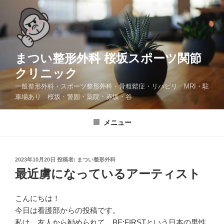
コ
ン
テ
ン
ツ
まつい整形外科 桜坂スポーツ関節
へ
クリニック
ス
一般整形外科・スポーツ整形外科・骨粗鬆症・リハビリ MRI・駐
キ
車場あり 桜坂・警固・薬院・赤坂・谷
ッ
プ
メニュー
投
2023年10月20日
投稿者:
まつい整形外科
稿
最近虜になっているアーティスト
日:
こんにちは！
今日は看護部からの投稿です。
私は、友人から勧められて、BE:FIRSTという日本の男性