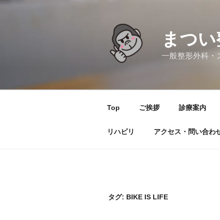
コ
ン
テ
まつい
ン
ツ
一般整形外科・
へ
ス
キ
ッ
Top
ご挨拶
診療案内
プ
リハビリ
アクセス・問い合わ
タグ:
BIKE IS LIFE