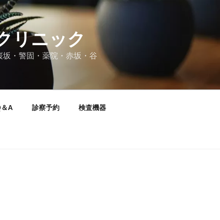
クリニック
桜坂・警固・薬院・赤坂・谷
Q＆A
診察予約
検査機器