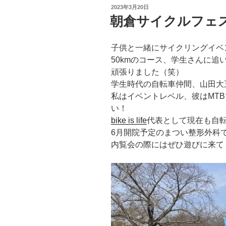
投
2023年3月20日
稿
朝倉サイクルフェ
日:
子供と一緒にサイクリングイベ
50kmのコース、学生さんに
頑張りました（笑）
学生時代の自転車仲間、山田大
私はイベントレベル、彼はMT
い！
bike is life
代表として現在も自
6月開院予定のまつい整形外科
内覧会の際にはぜひ遊びに来て