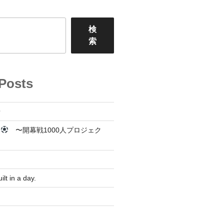
検
索
Posts
せ
幕
〜開幕戦1000人プロジェク
lt in a day.
！