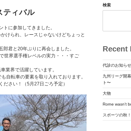
検索
スティバル
ントに参加してきました。
追いかけられ、レースじゃないけどちょっと
Recent 
五郎君と20年ぶりに再会しました。
Bで世界選手権レベルの実力・・・すご
代診のお知ら
転車業界で活躍しています。
九州リーグ開
でも自転車の要素を取り入れております。
ト〜
ください！（5月27日ごろ予定）
大物
Rome wasn’t bui
スポーツの秋