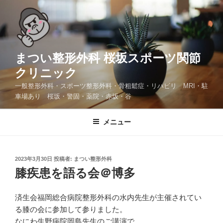
コ
ン
テ
ン
ツ
まつい整形外科 桜坂スポーツ関節
へ
クリニック
ス
一般整形外科・スポーツ整形外科・骨粗鬆症・リハビリ MRI・駐
キ
車場あり 桜坂・警固・薬院・赤坂・谷
ッ
プ
メニュー
投
2023年3月30日
投稿者:
まつい整形外科
稿
膝疾患を語る会＠博多
日:
済生会福岡総合病院整形外科の水内先生が主催されてい
る膝の会に参加して参りました。
なにわ生野病院岡島先生のご講演で、