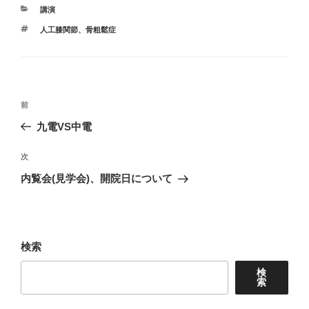
カ
講演
テ
タ
人工膝関節
、
骨粗鬆症
ゴ
グ
リ
ー
投
前
前
稿
の
九電VS中電
ナ
投
ビ
稿
次
次
ゲ
の
内覧会(見学会)、開院日について
投
ー
稿
シ
ョ
検索
ン
検
索